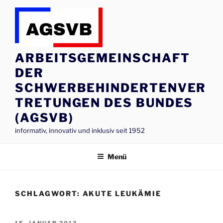
Zum
Inhalt
springen
ARBEITSGEMEINSCHAFT
DER
SCHWERBEHINDERTENVER
TRETUNGEN DES BUNDES
(AGSVB)
informativ, innovativ und inklusiv seit 1952
Menü
SCHLAGWORT:
AKUTE LEUKÄMIE
VERÖFFENTLICHT
15. JANUAR 2013