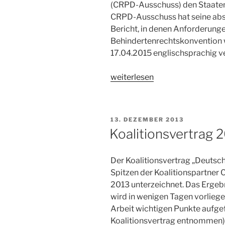
(CRPD-Ausschuss) den Staaten
CRPD-Ausschuss hat seine ab
Bericht, in denen Anforderunge
Behindertenrechtskonvention 
17.04.2015 englischsprachig ve
„Staatenprüfungsverfahren
weiterlesen
und
Parallelbericht
zur
VERÖFFENTLICHT
13. DEZEMBER 2013
UN-
AM
Koalitionsvertrag 
Behindertenrechtskonvention“
Der Koalitionsvertrag „Deutsc
Spitzen der Koalitionspartne
2013 unterzeichnet. Das Ergeb
wird in wenigen Tagen vorliege
Arbeit wichtigen Punkte aufge
Koalitionsvertrag entnommen)