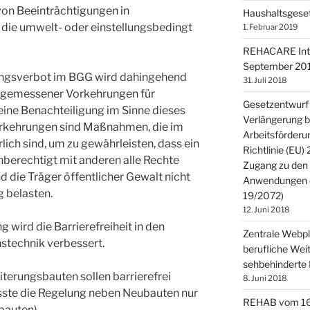
von Beeinträchtigungen in
Haushaltsgese
 die umwelt- oder einstellungsbedingt
1. Februar 2019
REHACARE Inter
September 201
ungsverbot im BGG wird dahingehend
31. Juli 2018
angemessener Vorkehrungen für
Gesetzentwurf 
ine Benachteiligung im Sinne dieses
Verlängerung b
rkehrungen sind Maßnahmen, die im
Arbeitsförderu
rlich sind, um zu gewährleisten, dass ein
Richtlinie (EU)
berechtigt mit anderen alle Rechte
Zugang zu den
 die Träger öffentlicher Gewalt nicht
Anwendungen öf
g belasten.
19/2072)
12. Juni 2018
 wird die Barrierefreiheit in den
Zentrale Webpla
stechnik verbessert.
berufliche Weit
sehbehinderte 
iterungsbauten sollen barrierefrei
8. Juni 2018
sste die Regelung neben Neubauten nur
REHAB vom 16. 
bauten).