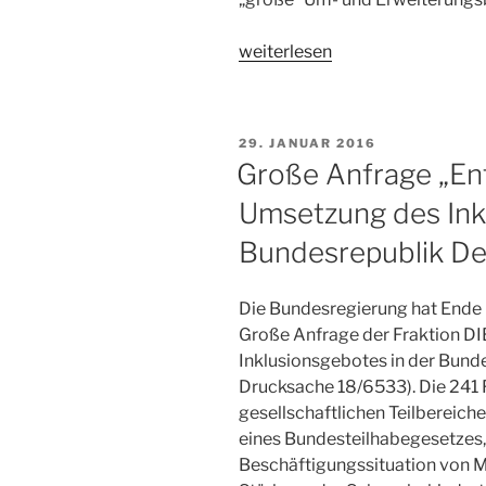
„Behindertengleichstellungsre
weiterlesen
VERÖFFENTLICHT
29. JANUAR 2016
AM
Große Anfrage „En
Umsetzung des Ink
Bundesrepublik De
Die Bundesregierung hat Ende 
Große Anfrage der Fraktion D
Inklusionsgebotes in der Bund
Drucksache 18/6533). Die 241 
gesellschaftlichen Teilbereich
eines Bundesteilhabegesetzes,
Beschäftigungssituation von 