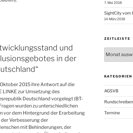
7. Mai 2018
SightCity vom 8
cht“
14. März 2018
ZEITLEISTE
twicklungsstand und
Zeitleiste
lusionsgebotes in der
utschland“
KATEGORIEN
Oktober 2015 ihre Antwort auf die
AGSVB
IE LINKE zur Umsetzung des
esrepublik Deutschland vorgelegt (BT-
Rundschreiben
Fragen wurden zu unterschiedlichen
Termine
en vor dem Hintergrund der Erarbeitung
 der Verbesserung der
Menschen mit Behinderungen, der