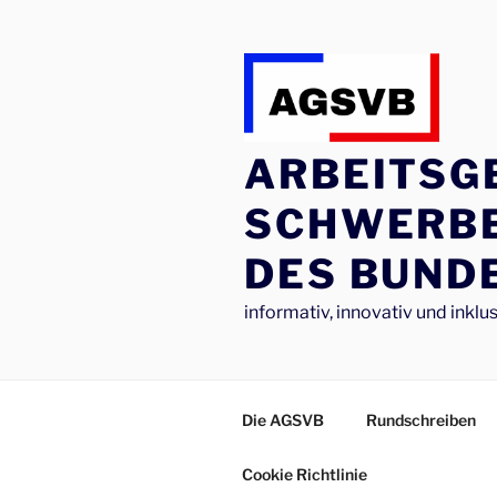
Zum
Inhalt
springen
ARBEITSG
SCHWERB
DES BUNDE
informativ, innovativ und inklus
Die AGSVB
Rundschreiben
Cookie Richtlinie