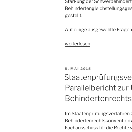
Stärkung der Schwerbehindert
Behindertengleichstellungsges
gestellt.
Auf einige ausgewählte Fragen
„Große
weiterlesen
Anfrage
„Entwicklungsstand
und
VERÖFFENTLICHT
8. MAI 2015
Umsetzung
AM
Staatenprüfungsve
des
Parallelbericht zur
Inklusionsgebotes
in
Behindertenrechts
der
Bundesrepublik
Im Staatenprüfungsverfahren 
Deutschland““
Behindertenrechtskonvention a
Fachausschuss für die Rechte