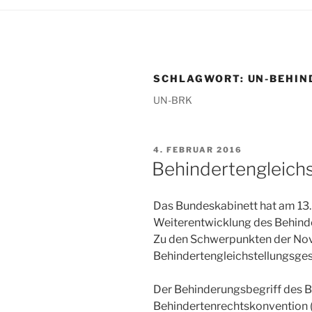
SCHLAGWORT:
UN-BEHI
UN-BRK
VERÖFFENTLICHT
4. FEBRUAR 2016
AM
Behindertengleichs
Das Bundeskabinett hat am 13.
Weiterentwicklung des Behinde
Zu den Schwerpunkten der Nov
Behindertengleichstellungsges
Der Behinderungsbegriff des B
Behindertenrechtskonvention 