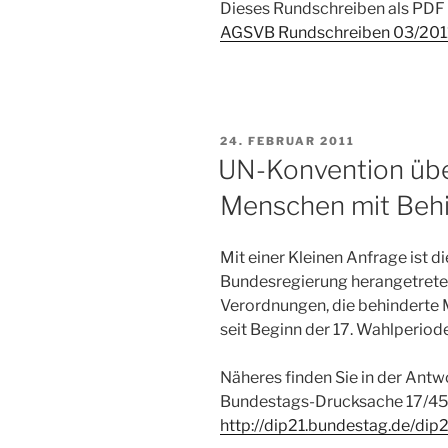
Dieses Rundschreiben als PDF 
AGSVB Rundschreiben 03/201
VERÖFFENTLICHT
24. FEBRUAR 2011
AM
UN-Konvention übe
Menschen mit Beh
Mit einer Kleinen Anfrage ist d
Bundesregierung herangetrete
Verordnungen, die behinderte M
seit Beginn der 17. Wahlperio
Näheres finden Sie in der Antw
Bundestags-Drucksache 17/458
http://dip21.bundestag.de/di