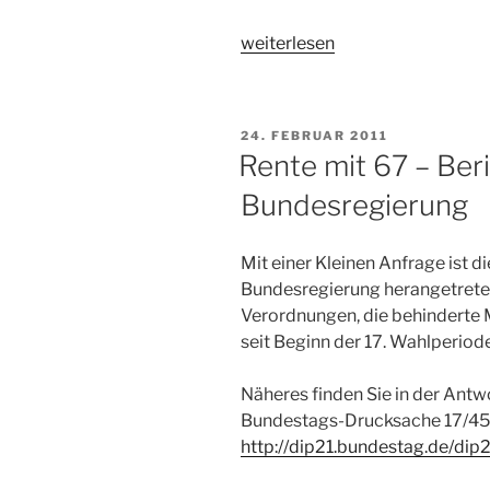
„Koalitionsvertrag
weiterlesen
2013“
VERÖFFENTLICHT
24. FEBRUAR 2011
AM
Rente mit 67 – Ber
Bundesregierung
Mit einer Kleinen Anfrage ist d
Bundesregierung herangetrete
Verordnungen, die behinderte M
seit Beginn der 17. Wahlperio
Näheres finden Sie in der Antw
Bundestags-Drucksache 17/458
http://dip21.bundestag.de/di