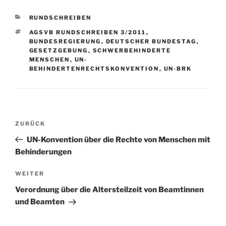
KATEGORIEN
RUNDSCHREIBEN
SCHLAGWÖRTER
AGSVB RUNDSCHREIBEN 3/2011
,
BUNDESREGIERUNG
,
DEUTSCHER BUNDESTAG
,
GESETZGEBUNG
,
SCHWERBEHINDERTE
MENSCHEN
,
UN-
BEHINDERTENRECHTSKONVENTION
,
UN-BRK
Beitragsnavigation
Vorheriger
ZURÜCK
Beitrag
UN-Konvention über die Rechte von Menschen mit
Behinderungen
Nächster
WEITER
Beitrag
Verordnung über die Altersteilzeit von Beamtinnen
und Beamten