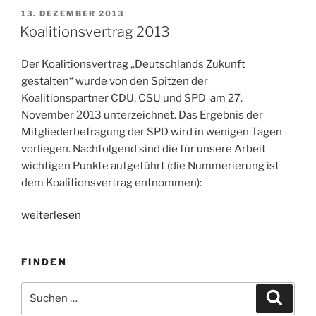
VERÖFFENTLICHT
13. DEZEMBER 2013
AM
Koalitionsvertrag 2013
Der Koalitionsvertrag „Deutschlands Zukunft
gestalten“ wurde von den Spitzen der
Koalitionspartner CDU, CSU und SPD am 27.
November 2013 unterzeichnet. Das Ergebnis der
Mitgliederbefragung der SPD wird in wenigen Tagen
vorliegen. Nachfolgend sind die für unsere Arbeit
wichtigen Punkte aufgeführt (die Nummerierung ist
dem Koalitionsvertrag entnommen):
„Koalitionsvertrag
weiterlesen
2013“
FINDEN
Suchen
Suche
nach: