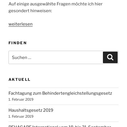
Auf einige ausgewählte Fragen möchte ich hier
gesondert hinweisen:
„Große
weiterlesen
Anfrage
„Entwicklungsstand
FINDEN
und
Umsetzung
Suchen
Suche
des
nach:
Inklusionsgebotes
in
der
AKTUELL
Bundesrepublik
Deutschland““
Fachtagung zum Behindertengleichstellungsgesetz
1. Februar 2019
Haushaltsgesetz 2019
1. Februar 2019