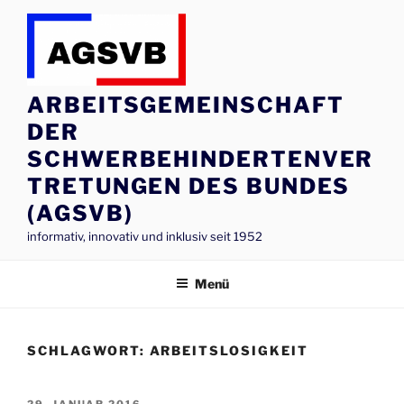
Zum
Inhalt
springen
ARBEITSGEMEINSCHAFT
DER
SCHWERBEHINDERTENVER
TRETUNGEN DES BUNDES
(AGSVB)
informativ, innovativ und inklusiv seit 1952
Menü
SCHLAGWORT:
ARBEITSLOSIGKEIT
VERÖFFENTLICHT
29. JANUAR 2016