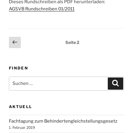
Dieses Rundschreiben als PDF herunterladen:
AGSVB Rundschreiben 01/2011
Seitennummerierung
Vorherige
Seite
2
Seite
der
Beiträge
FINDEN
Suchen
Suche
nach:
AKTUELL
Fachtagung zum Behindertengleichstellungsgesetz
1. Februar 2019