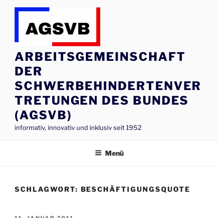
Zum
Inhalt
springen
ARBEITSGEMEINSCHAFT
DER
SCHWERBEHINDERTENVER
TRETUNGEN DES BUNDES
(AGSVB)
informativ, innovativ und inklusiv seit 1952
Menü
SCHLAGWORT:
BESCHÄFTIGUNGSQUOTE
VERÖFFENTLICHT
11. JANUAR 2011