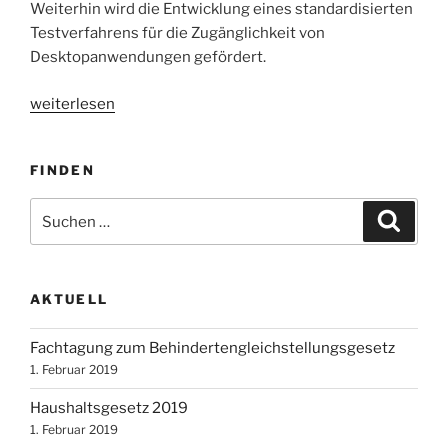
Weiterhin wird die Entwicklung eines standardisierten
Testverfahrens für die Zugänglichkeit von
Desktopanwendungen gefördert.
„BIT
weiterlesen
inklusiv
–
FINDEN
Barrierefreie
Informationstechnik
Suchen
Suche
für
nach:
inklusives
Arbeiten“
AKTUELL
Fachtagung zum Behindertengleichstellungsgesetz
1. Februar 2019
Haushaltsgesetz 2019
1. Februar 2019