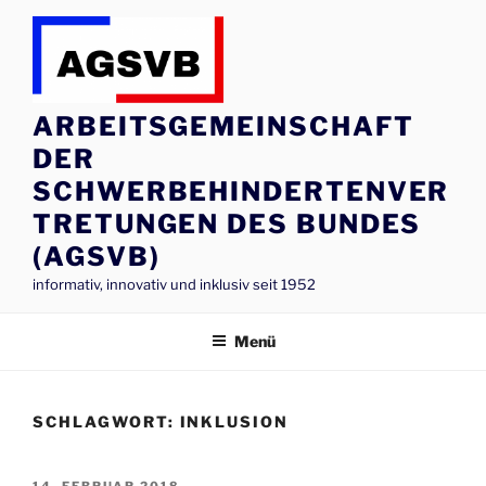
Zum
Inhalt
springen
ARBEITSGEMEINSCHAFT
DER
SCHWERBEHINDERTENVER
TRETUNGEN DES BUNDES
(AGSVB)
informativ, innovativ und inklusiv seit 1952
Menü
SCHLAGWORT:
INKLUSION
VERÖFFENTLICHT
14. FEBRUAR 2018