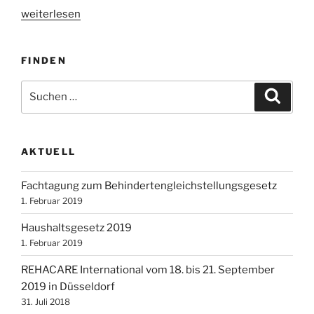
„Große
weiterlesen
Anfrage
„Entwicklungsstand
FINDEN
und
Umsetzung
Suchen
Suche
des
nach:
Inklusionsgebotes
in
der
AKTUELL
Bundesrepublik
Deutschland““
Fachtagung zum Behindertengleichstellungsgesetz
1. Februar 2019
Haushaltsgesetz 2019
1. Februar 2019
REHACARE International vom 18. bis 21. September
2019 in Düsseldorf
31. Juli 2018