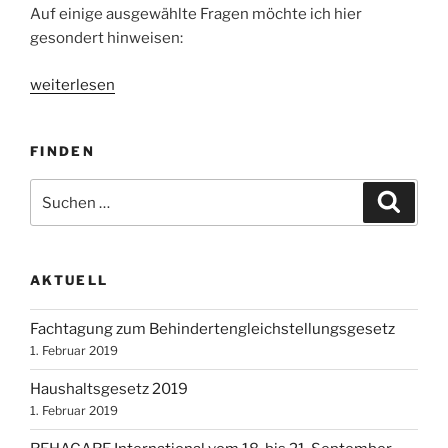
Auf einige ausgewählte Fragen möchte ich hier
gesondert hinweisen:
„Große
weiterlesen
Anfrage
„Entwicklungsstand
FINDEN
und
Umsetzung
Suchen
Suche
des
nach:
Inklusionsgebotes
in
der
AKTUELL
Bundesrepublik
Deutschland““
Fachtagung zum Behindertengleichstellungsgesetz
1. Februar 2019
Haushaltsgesetz 2019
1. Februar 2019