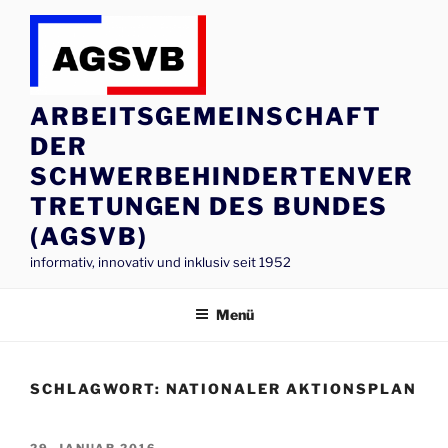
Zum
Inhalt
springen
ARBEITSGEMEINSCHAFT
DER
SCHWERBEHINDERTENVER
TRETUNGEN DES BUNDES
(AGSVB)
informativ, innovativ und inklusiv seit 1952
Menü
SCHLAGWORT:
NATIONALER AKTIONSPLAN
VERÖFFENTLICHT
29. JANUAR 2016