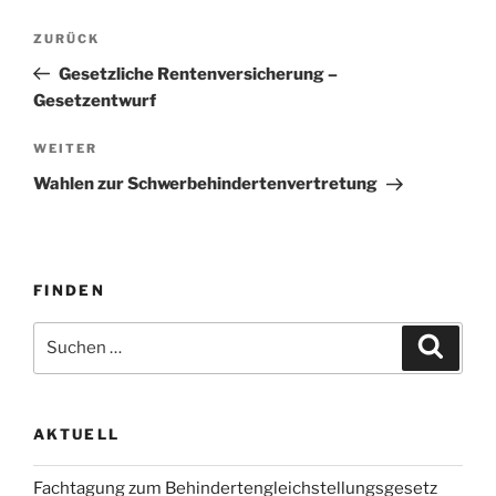
Beitragsnavigation
Vorheriger
ZURÜCK
Beitrag
Gesetzliche Rentenversicherung –
Gesetzentwurf
Nächster
WEITER
Beitrag
Wahlen zur Schwerbehindertenvertretung
FINDEN
Suchen
Suche
nach:
AKTUELL
Fachtagung zum Behindertengleichstellungsgesetz