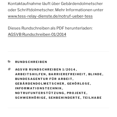
Kontaktaufnahme läuft über Gebärdendolmetscher
oder Schriftdolmetscher. Mehr Informationen unter
www.tess-relay-dienste.de/notruf-ueber-tess
Dieses Rundschreiben als PDF herunterladen:
AGSVB Rundschreiben 01/2014
KATEGORIEN
RUNDSCHREIBEN
SCHLAGWÖRTER
AGSVB RUNDSCHREIBEN 1/2014
,
ARBEITSHILFEN
,
BARRIEREFREIHEIT
,
BLINDE
,
BUNDESAGENTUR FÜR ARBEIT
,
GEBÄRDENDOLMETSCHER
,
GEHÖRLOSE
,
INFORMATIONSTECHNIK
,
NOTRUFUNTERSTÜTZUNG
,
PROJEKTE
,
SCHWERHÖRIGE
,
SEHBEHINDERTE
,
TEILHABE