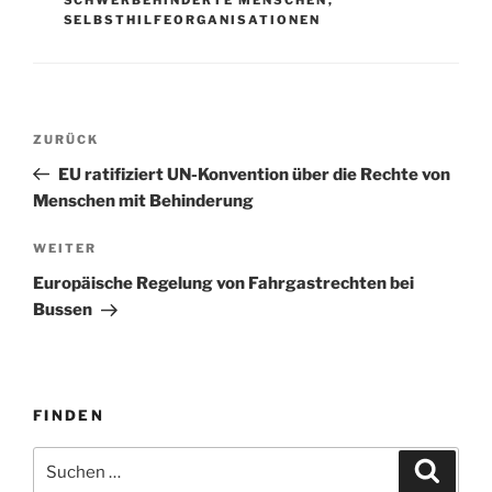
SELBSTHILFEORGANISATIONEN
Beitragsnavigation
Vorheriger
ZURÜCK
Beitrag
EU ratifiziert UN-Konvention über die Rechte von
Menschen mit Behinderung
Nächster
WEITER
Beitrag
Europäische Regelung von Fahrgastrechten bei
Bussen
FINDEN
Suchen
Suche
nach: