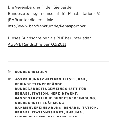
Die Vereinbarung finden Sie bei der
Bundesarbeitsgemeinschaft für Rehabilitation e.V.
(BAR) unter diesem Link:
http://www.bar-frankfurt.de/Rehasport.bar
Dieses Rundschreiben als PDF herunterladen:
AGSVB Rundschreiben 02/2011
KATEGORIEN
RUNDSCHREIBEN
SCHLAGWÖRTER
AGSVB RUNDSCHREIBEN 2/2011
,
BAR
,
BEHINDERTENVERBÄNDE
,
BUNDESARBEITSGEMEINSCHAFT FÜR
REHABILITATION
,
HERZINFARKT
,
KASSENÄRZTLICHE BUNDESVEREINIGUNG
,
QUERSCHNITTSLÄHMUNG
,
RAHMENVEREINBARUNG
,
REHABILITATION
,
REHABILITATIONSSPORT
,
RHEUMA
,
SCHWERBEHINDERTE MENSCHEN
,