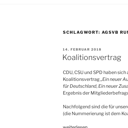
SCHLAGWORT:
AGSVB RU
VERÖFFENTLICHT
14. FEBRUAR 2018
AM
Koalitionsvertrag
CDU, CSU und SPD haben sich a
Koalitionsvertrag
„Ein neuer A
für Deutschland, Ein neuer Zu
Ergebnis der Mitgliederbefrag
Nachfolgend sind die für unser
(die Nummerierung ist dem Ko
„Koalitionsvertrag“
weiterlesen