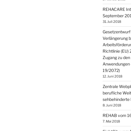
REHACARE Inter
September 201
31. Juli 2018
Gesetzentwurf 
Verlängerung b
Arbeitsförderu
Richtlinie (EU)
Zugang zu den
Anwendungen öf
19/2072)
12. Juni 2018
Zentrale Webpla
berufliche Weit
sehbehinderte 
8. Juni 2018
REHAB vom 16. 
7. Mai 2018