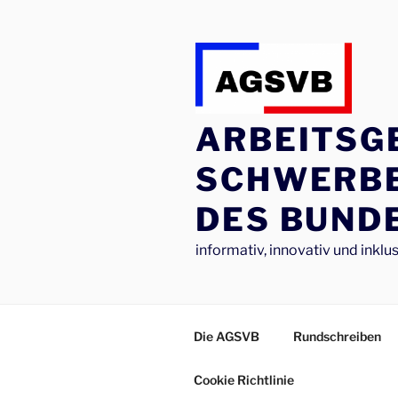
Zum
Inhalt
springen
ARBEITSG
SCHWERB
DES BUNDE
informativ, innovativ und inklus
Die AGSVB
Rundschreiben
Cookie Richtlinie