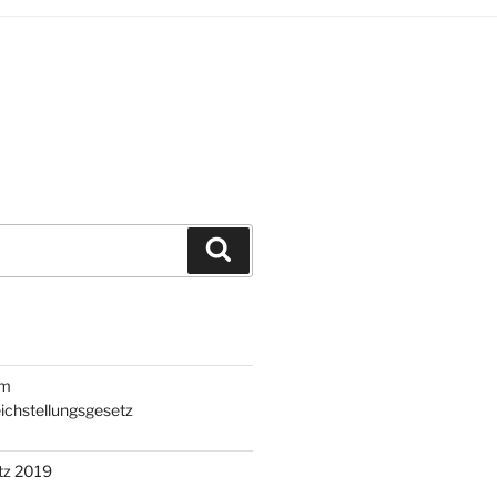
Suchen
um
ichstellungsgesetz
tz 2019