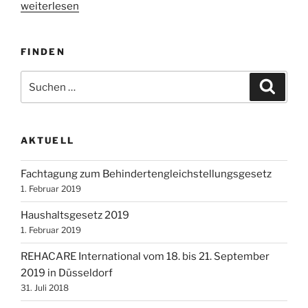
„BAG-
weiterlesen
Urteil:
Wahlen
FINDEN
der
Stufenvertretungen“
Suchen
Suche
nach:
AKTUELL
Fachtagung zum Behindertengleichstellungsgesetz
1. Februar 2019
Haushaltsgesetz 2019
1. Februar 2019
REHACARE International vom 18. bis 21. September
2019 in Düsseldorf
31. Juli 2018