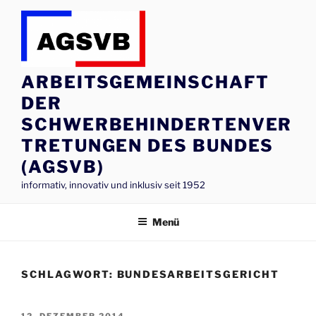
Zum
Inhalt
springen
ARBEITSGEMEINSCHAFT
DER
SCHWERBEHINDERTENVER
TRETUNGEN DES BUNDES
(AGSVB)
informativ, innovativ und inklusiv seit 1952
Menü
SCHLAGWORT:
BUNDESARBEITSGERICHT
VERÖFFENTLICHT
12. DEZEMBER 2014