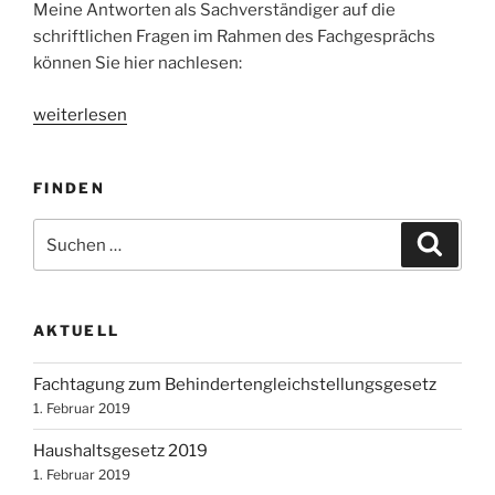
Meine Antworten als Sachverständiger auf die
schriftlichen Fragen im Rahmen des Fachgesprächs
können Sie hier nachlesen:
„Fachgespräch
weiterlesen
der
CDU/CSU-
FINDEN
und
SPD-
Suchen
Suche
Fraktion
nach:
zur
Stärkung
der
AKTUELL
Schwerbehindertenvertretungen“
Fachtagung zum Behindertengleichstellungsgesetz
1. Februar 2019
Haushaltsgesetz 2019
1. Februar 2019