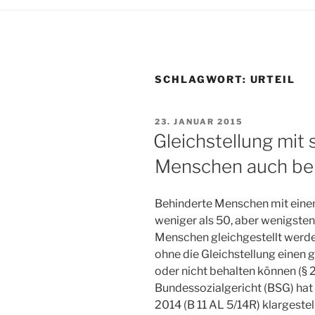
SCHLAGWORT:
URTEIL
VERÖFFENTLICHT
23. JANUAR 2015
AM
Gleichstellung mit
Menschen auch bei
Behinderte Menschen mit eine
weniger als 50, aber wenigste
Menschen gleichgestellt werden
ohne die Gleichstellung einen 
oder nicht behalten können (§ 
Bundessozialgericht (BSG) hat
2014 (B 11 AL 5/14R) klargeste