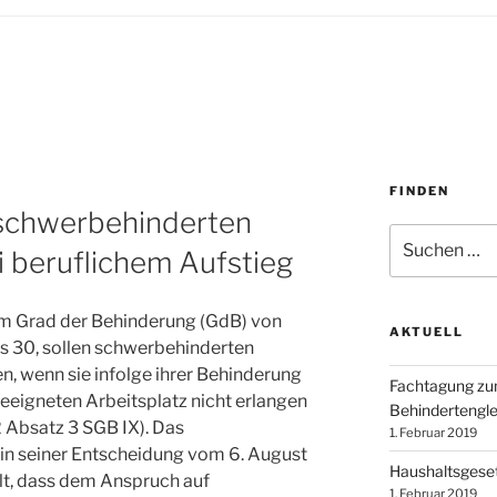
FINDEN
 schwerbehinderten
Suchen
 beruflichem Aufstieg
nach:
m Grad der Behinderung (GdB) von
AKTUELL
ns 30, sollen schwerbehinderten
, wenn sie infolge ihrer Behinderung
Fachtagung z
geeigneten Arbeitsplatz nicht erlangen
Behindertengle
2 Absatz 3 SGB IX). Das
1. Februar 2019
 in seiner Entscheidung vom 6. August
Haushaltsgese
llt, dass dem Anspruch auf
1. Februar 2019