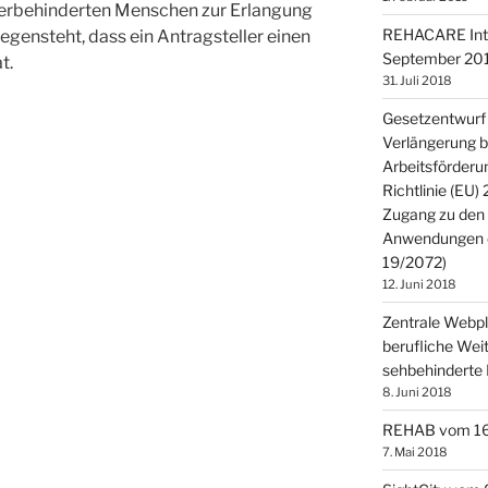
werbehinderten Menschen zur Erlangung
REHACARE Inter
egensteht, dass ein Antragsteller einen
September 201
t.
31. Juli 2018
Gesetzentwurf 
Verlängerung b
Arbeitsförderu
Richtlinie (EU)
Zugang zu den
Anwendungen öf
19/2072)
12. Juni 2018
Zentrale Webpla
berufliche Weit
sehbehinderte 
8. Juni 2018
REHAB vom 16. 
7. Mai 2018