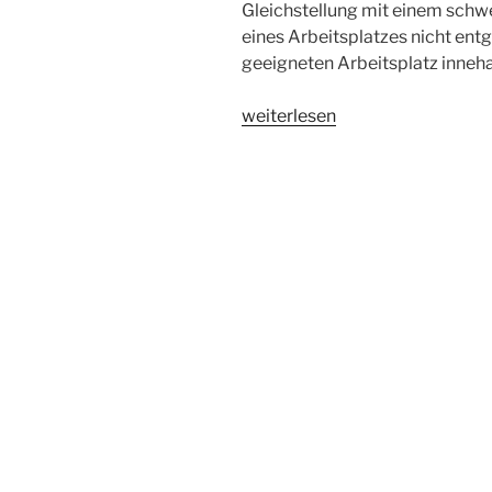
Gleichstellung mit einem sch
eines Arbeitsplatzes nicht entg
geeigneten Arbeitsplatz inneha
„Gleichstellung
weiterlesen
mit
schwerbehinderten
Menschen
auch
bei
beruflichem
Aufstieg“