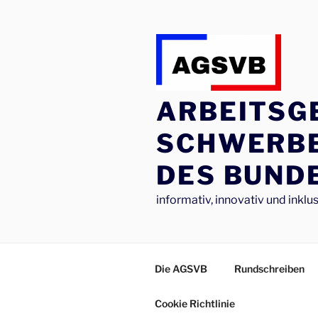
Zum
Inhalt
springen
ARBEITSG
SCHWERB
DES BUNDE
informativ, innovativ und inklus
Die AGSVB
Rundschreiben
Cookie Richtlinie